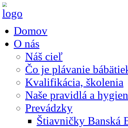
Domov
O nás
Náš cieľ
Čo je plávanie bábätie
Kvalifikácia, školenia
Naše pravidlá a hygie
Prevádzky
Štiavničky Banská B